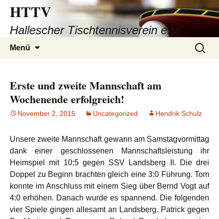
HTTV
Hallescher Tischtennisverein e.V.
Zum
Suchen
Menü
Inhalt
nach:
springen
Erste und zweite Mannschaft am
Wochenende erfolgreich!
November 2, 2015
Uncategorized
Hendrik Schulz
Unsere zweite Mannschaft gewann am Samstagvormittag
dank einer geschlossenen Mannschaftsleistung ihr
Heimspiel mit 10:5 gegen SSV Landsberg II. Die drei
Doppel zu Beginn brachten gleich eine 3:0 Führung. Tom
konnte im Anschluss mit einem Sieg über Bernd Vogt auf
4:0 erhöhen. Danach wurde es spannend. Die folgenden
vier Spiele gingen allesamt an Landsberg. Patrick gegen