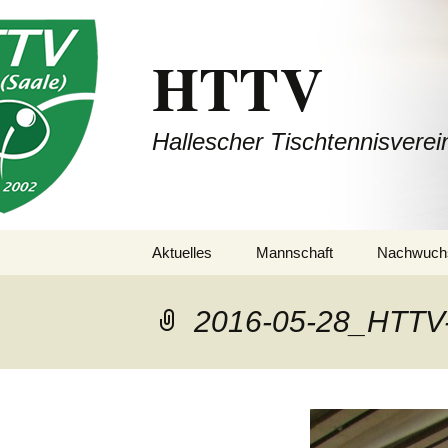
HTTV
Hallescher Tischtennisverei
Zum
Aktuelles
Mannschaft
Nachwuch
Inhalt
springen
1. Mannschaft
(Bezirksliga Halle /
2016-05-28_HTTV
Saalekreis / Burgenland)
2. Mannschaft
(Bezirksliga Halle /
Saalekreis / Burgenland)
3. Mannschaft