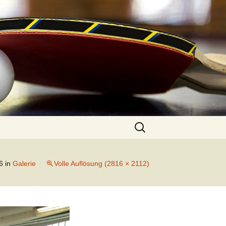
Suchen
nach:
6
in
Galerie
Volle Auflösung (2816 × 2112)