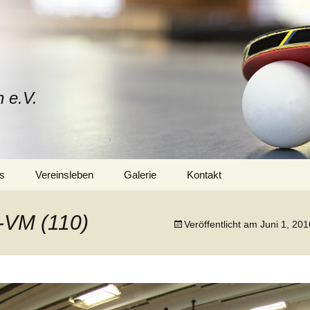
n e.V.
s
Vereinsleben
Galerie
Kontakt
Mitglied werden
Vorstand
-VM (110)
Veröffentlicht am
Juni 1, 201
Trainerteam
Training
Sponsoren