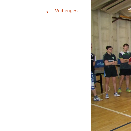
(Bezirksliga Harz /
←
Mansfeld-Südharz)
Vorheriges
4. Mannschaft
(Bezirksklasse
Burgenland)
5. Mannschaft
(Stadtoberliga)
6. Mannschaft
(Stadtoberliga)
7. Mannschaft
(Stadtoberliga)
8. Mannschaft
(Stadtliga)
9. Mannschaft (1.
Stadtklasse)