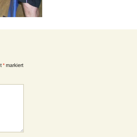
it
*
markiert