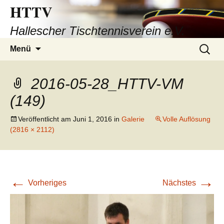
HTTV
Hallescher Tischtennisverein e.V.
Zum
Suchen
Menü
Inhalt
nach:
springen
2016-05-28_HTTV-VM
(149)
Veröffentlicht am
Juni 1, 2016
in
Galerie
Volle Auflösung
(2816 × 2112)
←
→
Vorheriges
Nächstes