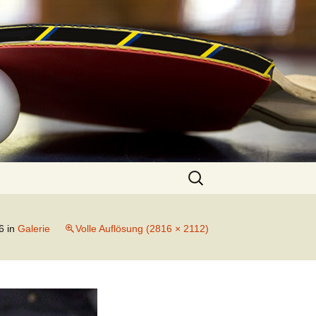
Suchen
nach:
6
in
Galerie
Volle Auflösung (2816 × 2112)