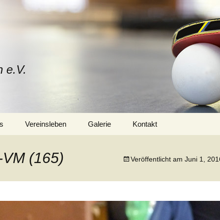
n e.V.
s
Vereinsleben
Galerie
Kontakt
Mitglied werden
Vorstand
-VM (165)
Veröffentlicht am
Juni 1, 201
Trainerteam
Training
Sponsoren