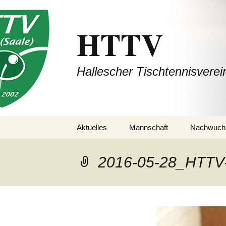
HTTV
Hallescher Tischtennisverei
Zum
Aktuelles
Mannschaft
Nachwuch
Inhalt
springen
1. Mannschaft
(Bezirksliga Halle /
2016-05-28_HTTV
Saalekreis / Burgenland)
2. Mannschaft
(Bezirksliga Halle /
Saalekreis / Burgenland)
3. Mannschaft