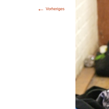
(Bezirksliga Harz /
←
Mansfeld-Südharz)
Vorheriges
4. Mannschaft
(Bezirksklasse
Burgenland)
5. Mannschaft
(Stadtoberliga)
6. Mannschaft
(Stadtoberliga)
7. Mannschaft
(Stadtoberliga)
8. Mannschaft
(Stadtliga)
9. Mannschaft (1.
Stadtklasse)