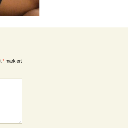
it
*
markiert