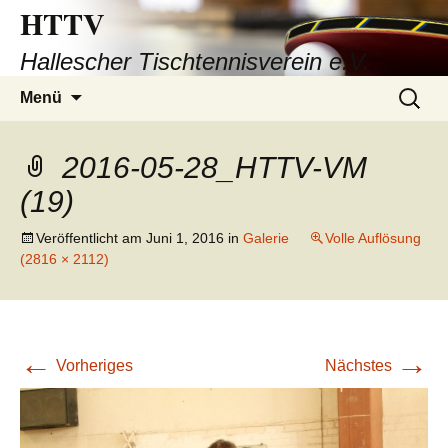
HTTV
Hallescher Tischtennisverein e.V.
Zum
Suchen
Menü
Inhalt
nach:
springen
2016-05-28_HTTV-VM
(19)
Veröffentlicht am
Juni 1, 2016
in
Galerie
Volle Auflösung
(2816 × 2112)
←
→
Vorheriges
Nächstes