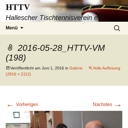
HTTV
Hallescher Tischtennisverein e.V.
Zum
Suchen
Menü
Inhalt
nach:
springen
2016-05-28_HTTV-VM
(198)
Veröffentlicht am
Juni 1, 2016
in
Galerie
Volle Auflösung
(2816 × 2112)
←
→
Vorheriges
Nächstes