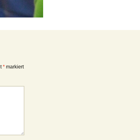
it
*
markiert