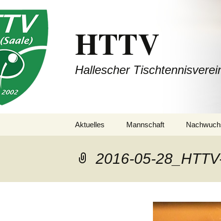
HTTV
Hallescher Tischtennisverei
Zum
Aktuelles
Mannschaft
Nachwuch
Inhalt
springen
1. Mannschaft
(Bezirksliga Halle /
2016-05-28_HTTV
Saalekreis / Burgenland)
2. Mannschaft
(Bezirksliga Halle /
Saalekreis / Burgenland)
3. Mannschaft