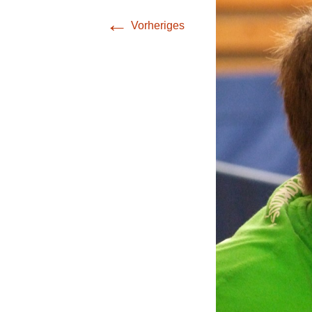
(Bezirksliga Harz /
←
Mansfeld-Südharz)
Vorheriges
4. Mannschaft
(Bezirksklasse
Burgenland)
5. Mannschaft
(Stadtoberliga)
6. Mannschaft
(Stadtoberliga)
7. Mannschaft
(Stadtoberliga)
8. Mannschaft
(Stadtliga)
9. Mannschaft (1.
Stadtklasse)