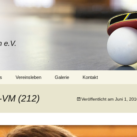
n e.V.
s
Vereinsleben
Galerie
Kontakt
Mitglied werden
Vorstand
-VM (212)
Veröffentlicht am
Juni 1, 201
Trainerteam
Training
Sponsoren