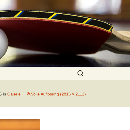
Suchen
nach:
6
in
Galerie
Volle Auflösung (2816 × 2112)