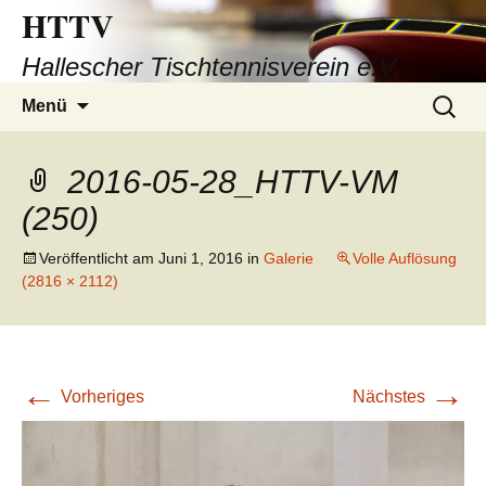
HTTV
Hallescher Tischtennisverein e.V.
Zum
Suchen
Menü
Inhalt
nach:
springen
2016-05-28_HTTV-VM
(250)
Veröffentlicht am
Juni 1, 2016
in
Galerie
Volle Auflösung
(2816 × 2112)
←
→
Vorheriges
Nächstes