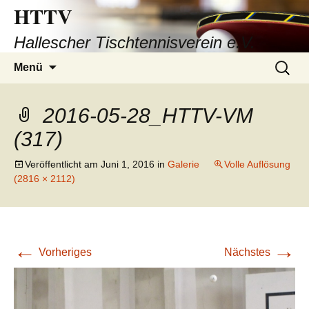
HTTV
Hallescher Tischtennisverein e.V.
Zum
Suchen
Menü
Inhalt
nach:
springen
2016-05-28_HTTV-VM
(317)
Veröffentlicht am
Juni 1, 2016
in
Galerie
Volle Auflösung
(2816 × 2112)
←
→
Vorheriges
Nächstes