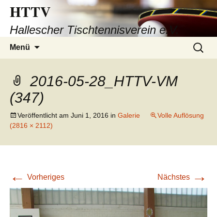
HTTV
Hallescher Tischtennisverein e.V.
Zum
Suchen
Menü
Inhalt
nach:
springen
2016-05-28_HTTV-VM
(347)
Veröffentlicht am
Juni 1, 2016
in
Galerie
Volle Auflösung
(2816 × 2112)
←
→
Vorheriges
Nächstes