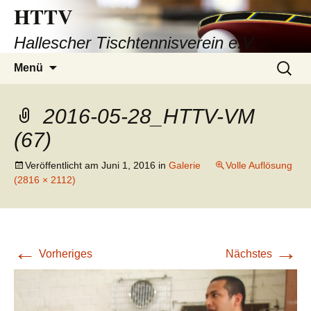
HTTV
Hallescher Tischtennisverein e.V.
Zum
Suchen
Menü
Inhalt
nach:
springen
2016-05-28_HTTV-VM
(67)
Veröffentlicht am
Juni 1, 2016
in
Galerie
Volle Auflösung
(2816 × 2112)
←
→
Vorheriges
Nächstes