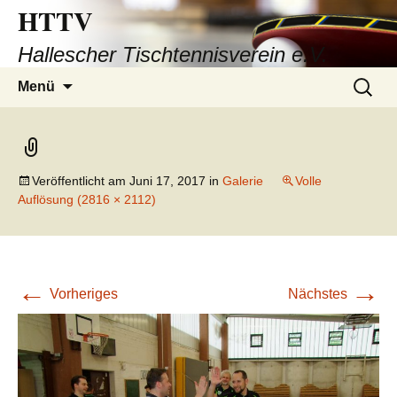
HTTV
Hallescher Tischtennisverein e.V.
Zum
Suchen
Menü
Inhalt
nach:
springen
Veröffentlicht am
Juni 17, 2017
in
Galerie
Volle
Auflösung (2816 × 2112)
←
→
Vorheriges
Nächstes