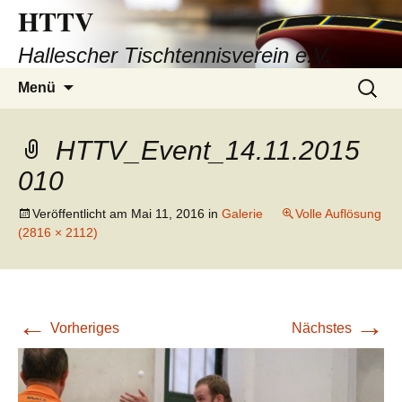
HTTV
Hallescher Tischtennisverein e.V.
Zum
Suchen
Menü
Inhalt
nach:
springen
HTTV_Event_14.11.2015
010
Veröffentlicht am
Mai 11, 2016
in
Galerie
Volle Auflösung
(2816 × 2112)
←
→
Vorheriges
Nächstes