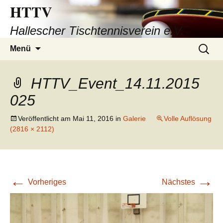
HTTV
Hallescher Tischtennisverein e.V.
Zum
Suchen
Menü
Inhalt
nach:
springen
HTTV_Event_14.11.2015
025
Veröffentlicht am
Mai 11, 2016
in
Galerie
Volle Auflösung
(2816 × 2112)
←
→
Vorheriges
Nächstes