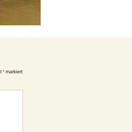
it
*
markiert