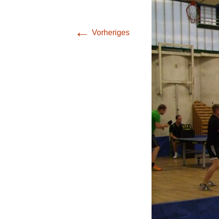
(Bezirksliga Harz /
Mansfeld-Südharz)
←
Vorheriges
4. Mannschaft
(Bezirksklasse
Burgenland)
5. Mannschaft
(Stadtoberliga)
6. Mannschaft
(Stadtoberliga)
7. Mannschaft
(Stadtoberliga)
8. Mannschaft
(Stadtliga)
9. Mannschaft (1.
Stadtklasse)