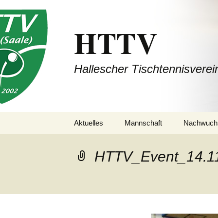
HTTV
Hallescher Tischtennisverei
Zum
Aktuelles
Mannschaft
Nachwuch
Inhalt
springen
1. Mannschaft
(Bezirksliga Halle /
HTTV_Event_14.1
Saalekreis / Burgenland)
2. Mannschaft
(Bezirksliga Halle /
Saalekreis / Burgenland)
3. Mannschaft