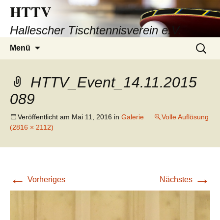
HTTV
Hallescher Tischtennisverein e.V.
Zum
Suchen
Menü
Inhalt
nach:
springen
HTTV_Event_14.11.2015
089
Veröffentlicht am
Mai 11, 2016
in
Galerie
Volle Auflösung
(2816 × 2112)
←
→
Vorheriges
Nächstes