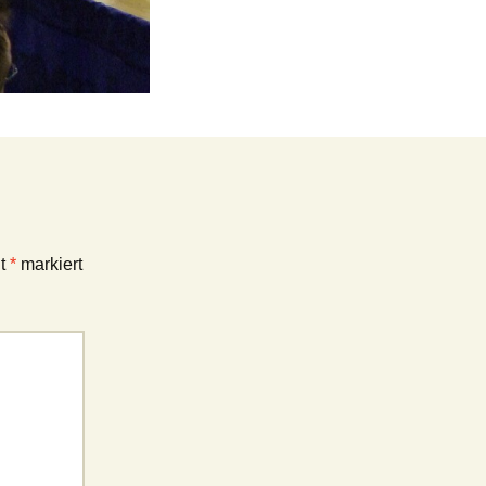
it
*
markiert