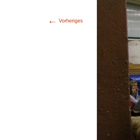
(Bezirksliga Harz /
Mansfeld-Südharz)
←
Vorheriges
4. Mannschaft
(Bezirksklasse
Burgenland)
5. Mannschaft
(Stadtoberliga)
6. Mannschaft
(Stadtoberliga)
7. Mannschaft
(Stadtoberliga)
8. Mannschaft
(Stadtliga)
9. Mannschaft (1.
Stadtklasse)