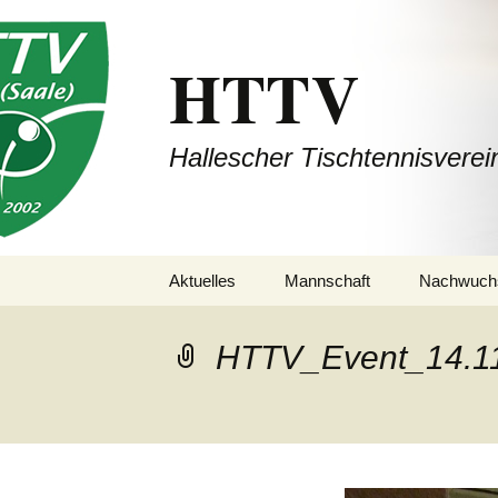
HTTV
Hallescher Tischtennisverei
Zum
Aktuelles
Mannschaft
Nachwuch
Inhalt
springen
1. Mannschaft
(Bezirksliga Halle /
HTTV_Event_14.1
Saalekreis / Burgenland)
2. Mannschaft
(Bezirksliga Halle /
Saalekreis / Burgenland)
3. Mannschaft