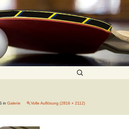
Suchen
nach:
6
in
Galerie
Volle Auflösung (2816 × 2112)