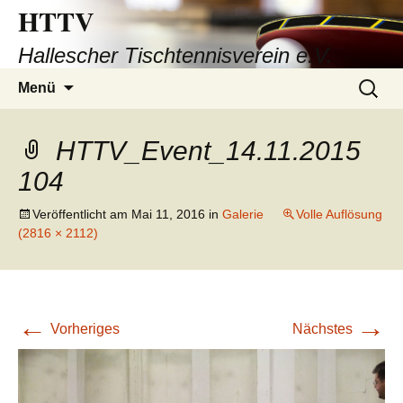
HTTV
Hallescher Tischtennisverein e.V.
Zum
Suchen
Menü
Inhalt
nach:
springen
HTTV_Event_14.11.2015
104
Veröffentlicht am
Mai 11, 2016
in
Galerie
Volle Auflösung
(2816 × 2112)
←
→
Vorheriges
Nächstes