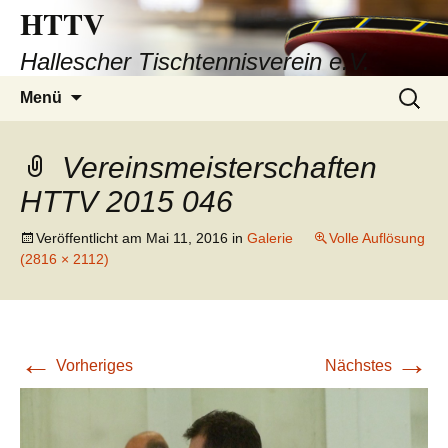
HTTV
Hallescher Tischtennisverein e.V.
Zum
Suchen
Menü
Inhalt
nach:
springen
Vereinsmeisterschaften
HTTV 2015 046
Veröffentlicht am
Mai 11, 2016
in
Galerie
Volle Auflösung
(2816 × 2112)
←
→
Vorheriges
Nächstes