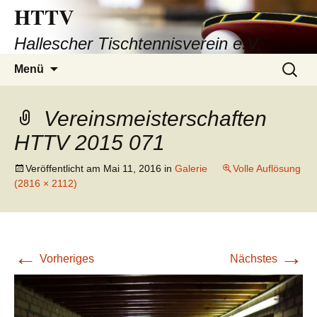
HTTV
Hallescher Tischtennisverein e.V.
Zum
Suchen
Menü
Inhalt
nach:
springen
Vereinsmeisterschaften
HTTV 2015 071
Veröffentlicht am
Mai 11, 2016
in
Galerie
Volle Auflösung
(2816 × 2112)
←
→
Vorheriges
Nächstes