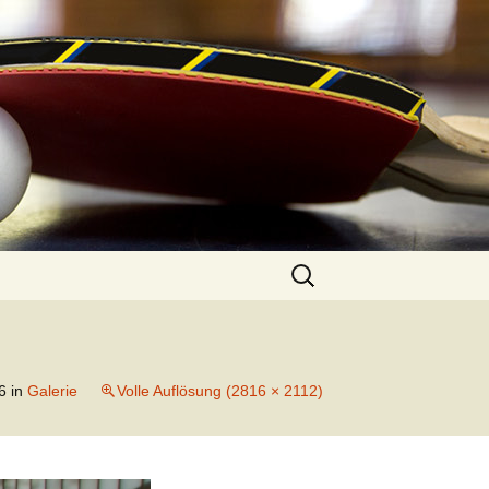
Suchen
nach:
6
in
Galerie
Volle Auflösung (2816 × 2112)