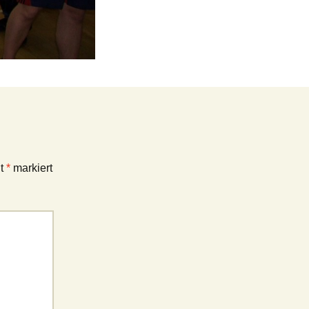
it
*
markiert