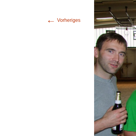
(Bezirksliga Harz /
Mansfeld-Südharz)
←
Vorheriges
4. Mannschaft
(Bezirksklasse
Burgenland)
5. Mannschaft
(Stadtoberliga)
6. Mannschaft
(Stadtoberliga)
7. Mannschaft
(Stadtoberliga)
8. Mannschaft
(Stadtliga)
9. Mannschaft (1.
Stadtklasse)