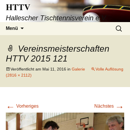
HTTV
Hallescher Tischtennisverein e.V.
Zum
Suchen
Menü
Inhalt
nach:
springen
Vereinsmeisterschaften
HTTV 2015 121
Veröffentlicht am
Mai 11, 2016
in
Galerie
Volle Auflösung
(2816 × 2112)
←
→
Vorheriges
Nächstes