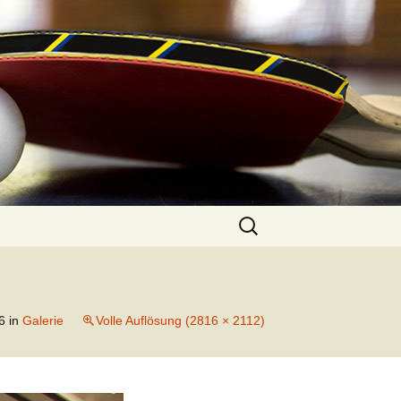
Suchen
nach:
6
in
Galerie
Volle Auflösung (2816 × 2112)