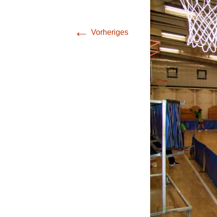
(Bezirksliga Harz /
Mansfeld-Südharz)
←
Vorheriges
4. Mannschaft
(Bezirksklasse
Burgenland)
5. Mannschaft
(Stadtoberliga)
6. Mannschaft
(Stadtoberliga)
7. Mannschaft
(Stadtoberliga)
8. Mannschaft
(Stadtliga)
9. Mannschaft (1.
Stadtklasse)