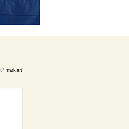
it
*
markiert