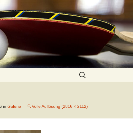
Suchen
nach:
6
in
Galerie
Volle Auflösung (2816 × 2112)