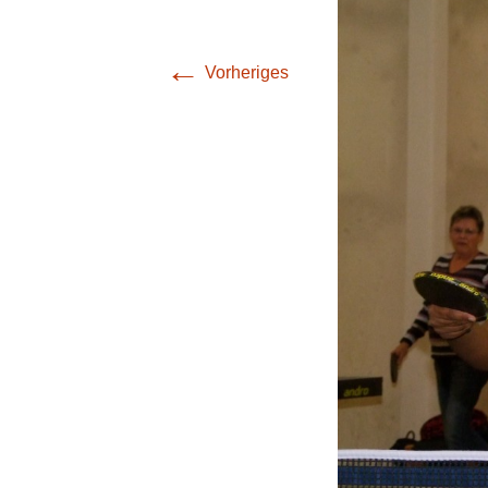
(Bezirksliga Harz /
Mansfeld-Südharz)
←
Vorheriges
4. Mannschaft
(Bezirksklasse
Burgenland)
5. Mannschaft
(Stadtoberliga)
6. Mannschaft
(Stadtoberliga)
7. Mannschaft
(Stadtoberliga)
8. Mannschaft
(Stadtliga)
9. Mannschaft (1.
Stadtklasse)