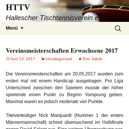
HTTV
Hallescher Tischtennisverein e.V.
Zum
Suchen
Menü
Inhalt
nach:
springen
Vereinsmeisterschaften Erwachsene 2017
Juni 13, 2017
Uncategorized
Tom Jakob
Die Vereinsmeisterschaften am 20.05.2017 wurden zum
ersten mal mit einem Handicap ausgetragen. Pro Liga
Unterschied zwischen den Spielern musste der höher
spielende einen Punkt zu Beginn Vorsprung geben.
Maximal waren es jedoch moderate vier Punkte.
Titelverteidiger Nick Marquardt (Nummer 1 der ersten
Männermannschaft) schied überraschend im Halbfinale