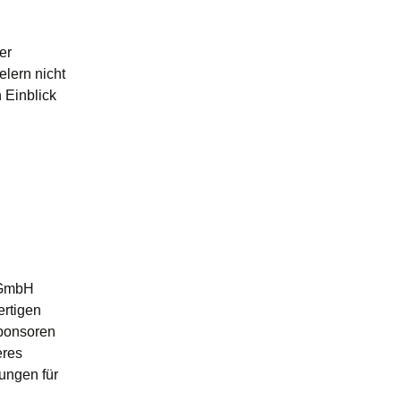
er
elern nicht
 Einblick
 GmbH
ertigen
Sponsoren
eres
ungen für