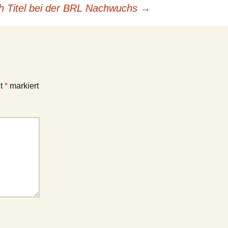
ich Titel bei der BRL Nachwuchs
→
it
*
markiert