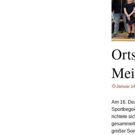
(Bezirksliga Harz /
Mansfeld-Südharz)
4. Mannschaft
(Bezirksklasse
Burgenland)
5. Mannschaft
Ort
(Stadtoberliga)
6. Mannschaft
Mei
(Stadtoberliga)
7. Mannschaft
(Stadtoberliga)
Januar 1
8. Mannschaft
Am 16. Dez
(Stadtliga)
Sportbegei
richtete si
9. Mannschaft (1.
Stadtklasse)
gesammelt 
großer Sorg