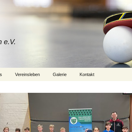
n e.V.
s
Vereinsleben
Galerie
Kontakt
Mitglied werden
Vorstand
Trainerteam
Training
Sponsoren