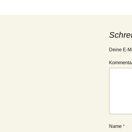
Beitrags-
Navigation
Schre
Deine E-Mai
Kommenta
Name
*