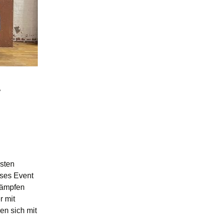
-
gsten
eses Event
tkämpfen
r mit
en sich mit