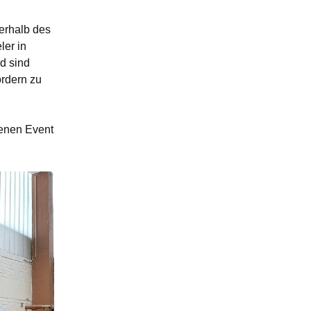
ßerhalb des
ler in
nd sind
ördern zu
genen Event