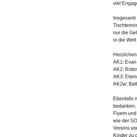
Jugend – 1. Mannschaft
viel Engag
(Verbandsliga Jugend
15/19)
Insgesamt 
Jugend – 2. Mannschaft
Tischtenni
(Stadtliga Jugend)
nur die Ge
in die Wel
Jugend – 3. Mannschaft
(Stadtklasse Jugend)
Herzlichen
AK1: Evan 
AK2: Robi
AK3: Etien
AK2w: Bel
Ebenfalls
bedanken, 
Flyern und 
wie der SO
Vereins vo
Kinder zu 